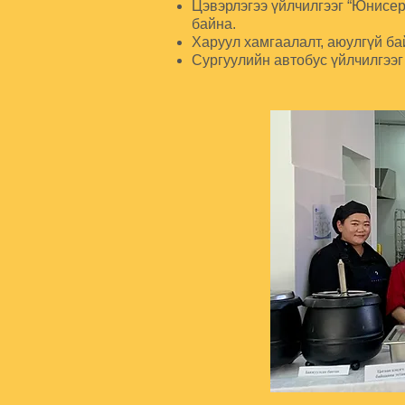
Цэвэрлэгээ үйлчилгээг “Юнисе
байна.
Харуул хамгаалалт, аюулгүй б
Сургуулийн автобус үйлчилгээг