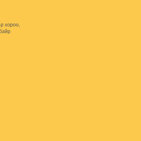
-р хороо,
 байр