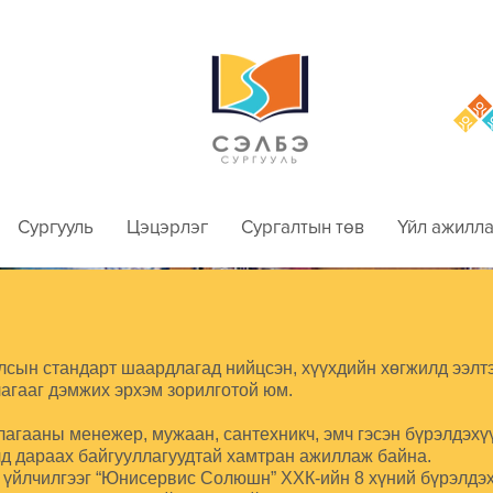
Сургууль
Цэцэрлэг
Сургалтын төв
Үйл ажилла
лсын стандарт шаардлагад нийцсэн, хүүхдийн хөгжилд ээлтэ
агааг дэмжих эрхэм зорилготой юм.
агааны менежер, мужаан, сантехникч, эмч гэсэн бүрэлдэхүү
лд дараах байгууллагуудтай хамтран ажиллаж байна.
 үйлчилгээг “Юнисервис Солюшн” ХХК-ийн 8 хүний бүрэлдэх