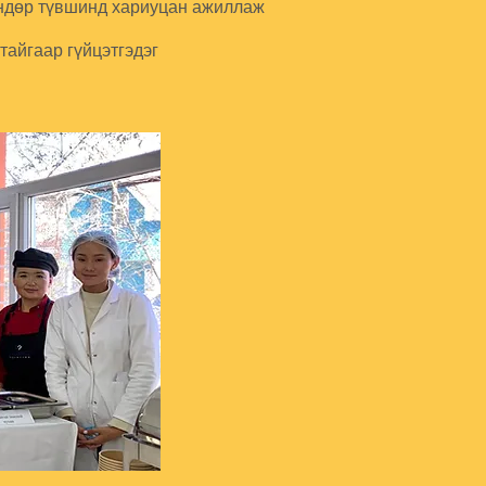
өндөр түвшинд хариуцан ажиллаж
айгаар гүйцэтгэдэг