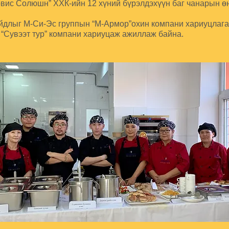
рвис Солюшн” ХХК-ийн 12 хүний бүрэлдэхүүн баг чанарын 
айдлыг М-Си-Эс группын “М-Армор”охин
компани хариуцлагат
 “Сувээт тур” компани хариуцаж ажиллаж байна.