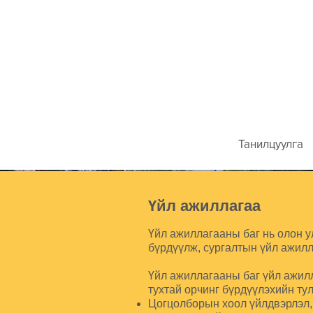
Танилцуулга
Үйл ажиллагаа
Үйл ажиллагааны баг нь олон у
бүрдүүлж, сургалтын үйл ажилл
Үйл ажиллагааны баг үйл ажилл
тухтай орчинг бүрдүүлэхийн ту
Цогцолборын хоол үйлдвэрлэл,