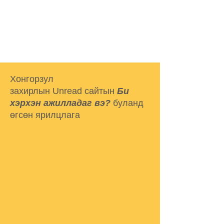
Хонгорзул
захирлын Unread сайтын
Би
хэрхэн ажилладаг вэ?
буланд
өгсөн ярилцлага