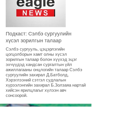
Подкаст: Сэлбэ сургуулийн
хүсэл зорилгын талаар
Сэлбэ сургууль, цэцэрлэгийн
цогцолборын хамт олны хүсэл
зорилгын талаар болон хүүхэд эцэг
эхчүүдэд хандсан сургалтын үйл
ажиллагааны онцлогийн талаар Сэлбэ
сургуулийн захирал Д.Батболд,
Хэрэглээний сэтгэл судлалын
хүрээлэнгийн захирал Б.Золзаяа нартай
хийсэн ярилцлагыг хүлээн авч
сонсоорой.