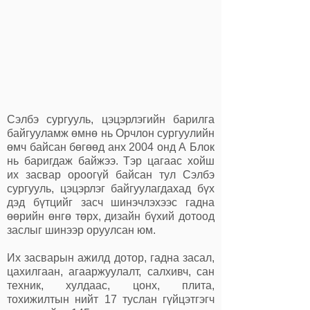
Сэлбэ сургууль, цэцэрлэгийн барилга
байгууламж өмнө нь Орчлон сургуулийн
өмч байсан бөгөөд анх 2004 онд А Блок
нь баригдаж байжээ. Тэр цагаас хойш
их засвар ороогүй байсан тул Сэлбэ
сургууль, цэцэрлэг байгуулагдахад бүх
дэд бүтцийг засч шинэчлэхээс гадна
өөрийн өнгө төрх, дизайн бүхий дотоод
заслыг шинээр оруулсан юм.
Их засварын ажилд дотор, гадна засал,
цахилгаан, агааржуулалт, салхивч, сан
техник, хулдаас, цонх, плита,
тохижилтын нийт 17 туслан гүйцэтгэгч