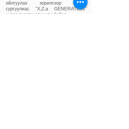
ойлгуулах зорилгоор Сэлбэ
сургуулиас "Х,Z,a GENERATION"
цувралыг танилцуулж байна.
Х generation-ы төлөөлөл жүжигчин
Г.Ундармаа
Z generation-ы төлөөлөл оюутан
Б.Бэрцэцэг
α generation-ы төлөөлөл сурагч
З.Анударь.
ЦУВРАЛ 1.
GENERATION буюу үе хоорондын
ялгаа, энэхүү ялгаатай байдал нь