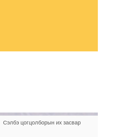
Сэлбэ цогцолборын их засвар