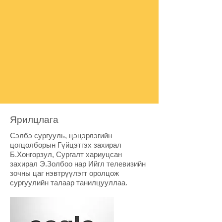
Ярилцлага
Сэлбэ сургууль, цэцэрлэгийн
цогцолборын Гүйцэтгэх захирал
Б.Хонгорзул, Сургалт хариуцсан
захирал Э.Золбоо нар Ийгл телевизийн
зочны цаг нэвтрүүлэгт оролцож
сургуулийн талаар танилцууллаа.