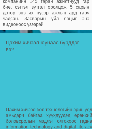
компанийн 145 гаран ажилтнууд гар
бие, сэтгэл зүтгэл оролцож 5 сарын
дотор энэ их нүсэр ажлын ард гарч
чадсан. Засварын үйл явцыг энэ
видеоноос үзээрэй.
Цахим хичээл юунаас бүрддэг
вэ?
Цахим хичээл бол технологийн эрин үед
амьдарч байгаа хүүхдүүдэд ерөнхий
боловсролын мэдлэг олгохоос гадна
information technology and digital literacy