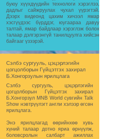
буюу хүүхдүүдийн технологи хэрэглээ,
дадлыг сайжруулах чухал үүрэгтэй.
Дээрх видеонд цахим хичээл ямар
хэсгүүдээс бүрддэг, юугаараа давуу
талтай, ямар байдлаар хэрэглэж болох
талаар дэлгэрэнгүй танилцуулга хийсэн
байгааг үзээрэй.
Сэлбэ сургууль, цэцэрлэгийн
цогцолборын Гүйцэтгэх захирал
Б.Хонгорзулын ярилцлага
Сэлбэ сургууль, цэцэрлэгийн
цогцолборын Гүйцэтгэх захирал
Б.Хонгорзул MNB World сувгийн Talk
Show нэвтрүүлэгт англи хэлээр өгсөн
ярилцлага.
Энэ ярилцлагад өөрийнхөө хувь
хүний талаар дотно яриа өрнүүлж,
боловсролын салбарт ажиллах