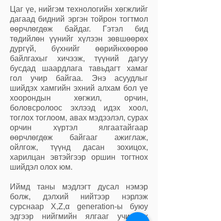
Цаг үе, нийгэм технологийн хөгжлийг
дагаад бидний эргэн тойрон тогтмол
өөрчлөгдөж байдаг. Гэтэл бид
төдийлөн үүнийг хүлээн зөвшөөрөх
дургүй, бүхнийг өөрийнхөөрөө
байлгахыг хичээж, түүний дагуу
бусдад шаардлага тавьдагт хамаг
гол учир байгаа. Энэ асуудлыг
шийдэх хамгийн эхний алхам бол үе
хоорондын хөгжил, орчин,
боловсролоос эхлээд идэх хоол,
тоглох тоглоом, авах мэдээлэл, сурах
орчин хүртэл ялгаатайгаар
өөрчлөгдөж байгааг ажиглаж,
ойлгож, түүнд дасан зохицох,
харилцан эвтэйгээр оршин тогтнох
шийдэл олох юм.
Иймд таны мэдлэгт дусал нэмэр
болж, дэлхий нийтээр нэрлэж
сурснаар X,Z,α generation-ы буюу
эдгээр нийгмийн ялгааг учирлаж