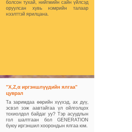
болсон тухай, нийгмийн сайн үйлсэд
оруулсан хувь нэмрийн талаар
нээлттэй ярилцана.
"X,Z,α иргэншлүүдийн ялгаа"
цуврал
Та заримдаа өөрийн хүүхэд, ах дүү,
эсвэл ээж аавтайгаа үл ойлголцох
тохиолдол байдаг уу? Тэр асуудлын
гол шалтгаан бол GENERATION
буюу иргэншил хоорондын ялгаа юм.