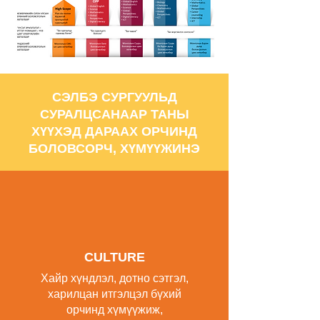
СЭЛБЭ СУРГУУЛЬД
СУРАЛЦСАНААР ТАНЫ
ХҮҮХЭД ДАРААХ ОРЧИНД
БОЛОВСОРЧ, ХҮМҮҮЖИНЭ
CULTURE
Хайр хүндлэл, дотно сэтгэл,
харилцан итгэлцэл бүхий
орчинд хүмүүжиж,