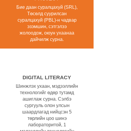
Бие даан суралцахуй (SRL),
Төсөлд суурилсан
суралцахуй (PBL)-н чадвар
эзэмшин, сэтгэлээ
жолоодож, оюун ухаанаа
дайчилж сурна.
DIGITAL LITERAСY
Шинжлэх ухаан, мэдээллийн
технологийг өдөр тутамд
ашиглаж сурна. Сэлбэ
сургууль олон улсын
шаардлагад нийцсэн 5
төрлийн цоо шинэ
лабораторитой, 1