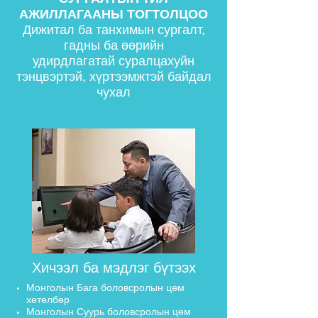
АЖИЛЛАГААНЫ ТОГТОЛЦОО
Дижитал ба танхимын сургалт,
гадны ба өөрийн
удирдлагатай суралцахуйн
тэнцвэртэй, хүртээмжтэй байдал
чухал
Хичээл ба мэдлэг бүтээх
Монголын Бага боловсролын цөм
хөтөлбөр
Монголын Суурь боловсролын цөм