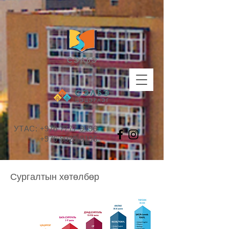
УТАС:
+976 7777-9196
+976 8020-9196
Сургалтын хөтөлбөр