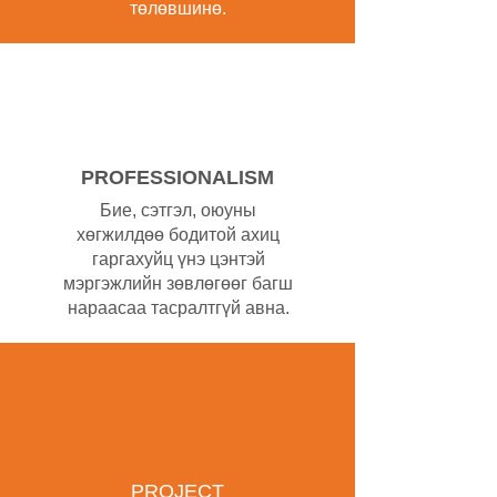
төлөвшинө.
PROFESSIONALISM
Бие, сэтгэл, оюуны
хөгжилдөө бодитой ахиц
гаргахуйц үнэ цэнтэй
мэргэжлийн зөвлөгөөг багш
нараасаа тасралтгүй авна.
PROJECT