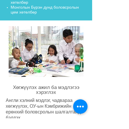
хөтөлбөр
Монголын Бүрэн дунд боловсролын
цөм хөтөлбөр
Хөгжүүлэх ажил ба мэдлэгээ
хэрэглэх
Англи хэлний мэдлэг, чадвараа
хөгжүүлэх, ОУ-ын Кэмбрижийн
ерөнхий боловсролын шалгалтанд
бэлдэх
Төсөл (Creative lab for kids, ШИМТ+,