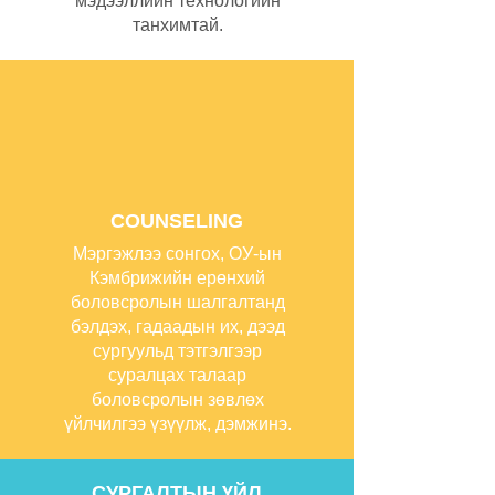
мэдээллийн технологийн
танхимтай.
COUNSELING
Мэргэжлээ сонгох, ОУ-ын
Кэмбрижийн ерөнхий
боловсролын шалгалтанд
бэлдэх, гадаадын их, дээд
сургуульд тэтгэлгээр
суралцах талаар
боловсролын зөвлөх
үйлчилгээ үзүүлж, дэмжинэ.
СУРГАЛТЫН ҮЙЛ