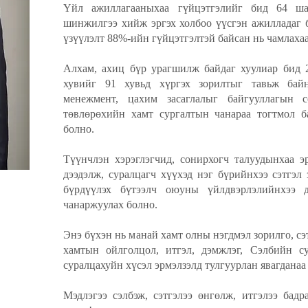
Үйл ажиллагааныхаа гүйцэтгэлийг бид 64 ша
шинжилгээ хийж эргэх холбоо үүсгэн ажилладаг 
үзүүлэлт 88%-ийн гүйцэтгэлтэй байсан нь чамлахаа
Алхам, ахиц бүр урагшилж байдаг хуулиар бид 
хувийг 91 хувьд хүргэх зорилтыг тавьж бай
менежмент, цахим засаглалыг байгууллагын 
төвлөрөхийн хамт сургалтын чанараа тогтмол б
болно.
Түүнчлэн хэрэглэгчид, сонирхогч талуудынхаа э
дээдэлж, суралцагч хүүхэд нэг бүрийнхээ сэтгэл
бүрдүүлэх бүтээлч оюуны үйлдвэрлэлийнхээ 
чанаржуулах болно.
Энэ бүхэн нь манай хамт олны нэгдмэл зорилго, сэ
хамтын ойлголцол, итгэл, дэмжлэг, Сэлбийн с
суралцахуйн хүсэл эрмэлзэлд тулгуурлан явагданаа
Мэдлэгээ сэлбэж, сэтгэлээ өнгөлж, итгэлээ бадр