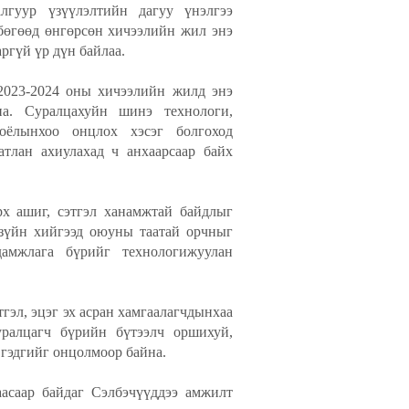
лгуур үзүүлэлтийн дагуу үнэлгээ
бөгөөд өнгөрсөн хичээлийн жил энэ
ргүй үр дүн байлаа.
2023-2024 оны хичээлийн жилд энэ
на. Суралцахуйн шинэ технологи,
соёлынхоо онцлох хэсэг болгоход
атлан ахиулахад ч анхаарсаар байх
рх ашиг, сэтгэл ханамжтай байдлыг
 зүйн хийгээд оюуны таатай орчныг
дамжлага бүрийг технологижуулан
тгэл, эцэг эх асран хамгаалагчдынхаа
уралцагч бүрийн бүтээлч оршихуй,
 гэдгийг онцолмоор байна.
аасаар байдаг Сэлбэчүүддээ амжилт