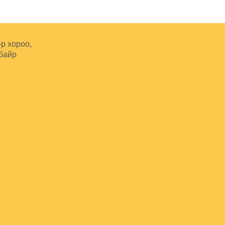
-р хороо,
 байр