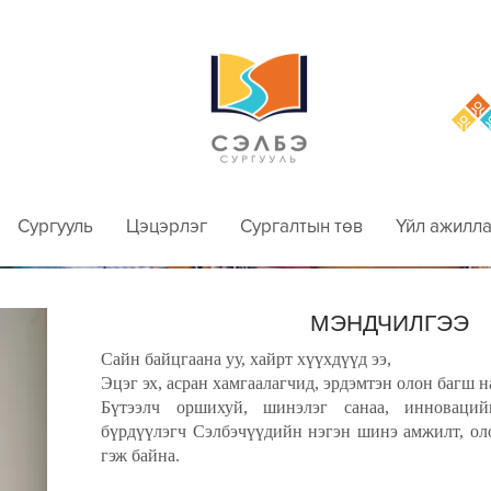
Сургууль
Цэцэрлэг
Сургалтын төв
Үйл ажилла
МЭНДЧИЛГЭЭ
Сайн байцгаана уу, хайрт хүүхдүүд ээ,
Эцэг эх, асран хамгаалагчид, эрдэмтэн олон багш н
Бүтээлч оршихуй, шинэлэг санаа, инноваций
бүрдүүлэгч Сэлбэчүүдийн нэгэн шинэ амжилт, оло
гэж байна.