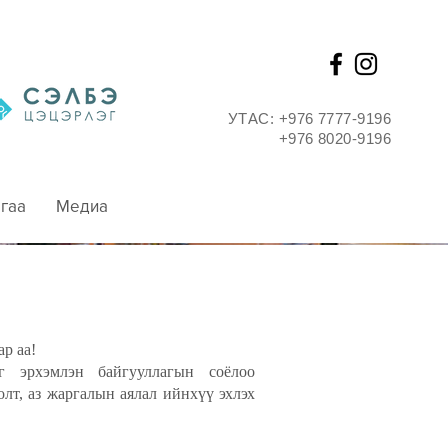
УТАС: +976 7777-9196
+976 8020-9196
гаа
Медиа
ар аа!
г эрхэмлэн байгууллагын соёлоо
лт, аз жаргалын аялал ийнхүү эхлэх