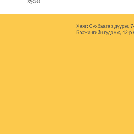
хүсье!
Хаяг: Сүхбаатар дүүрэг, 7
Бээжингийн гудамж, 42-р