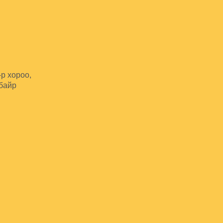
-р хороо,
 байр