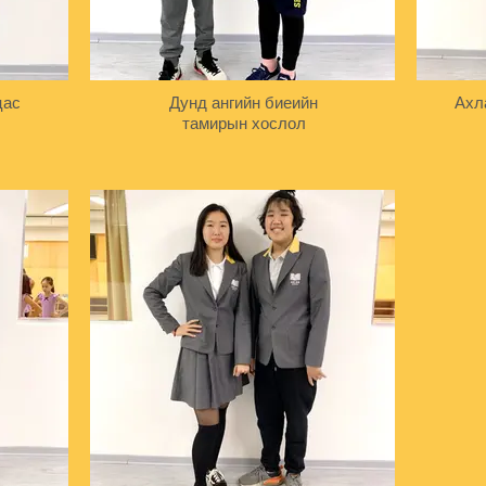
цас
Дунд ангийн биеийн
Ахл
тамирын хослол