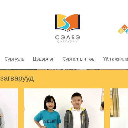
Сургууль
Цэцэрлэг
Сургалтын төв
Үйл ажилла
загварууд