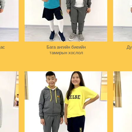
цас
Бага ангийн биеийн
Ду
тамирын хослол