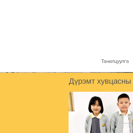
Танилцуулга
Дүрэмт хувцасны 