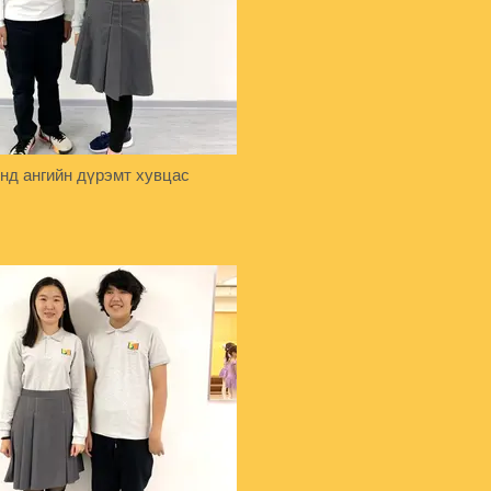
нд ангийн дүрэмт хувцас