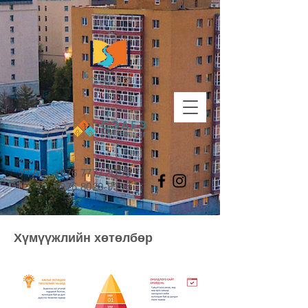
УТАС:
+976 7777-9196
+976 8020-9196
Хүмүүжлийн хөтөлбөр