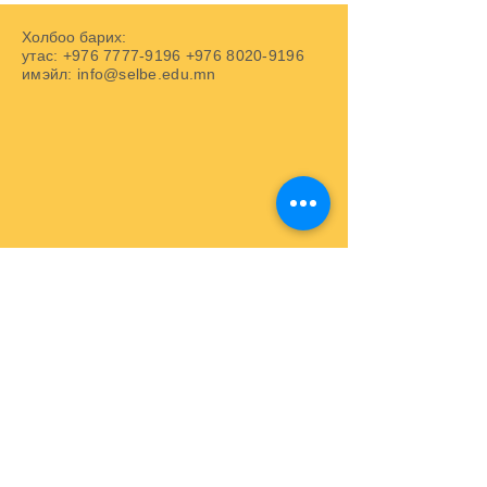
Холбоо барих:
утас:
+976 7777-9196
+976 8020-9196
имэйл:
info@selbe.edu.mn
Хаяг: Сүхбаатар дүүрэг, 7-р хороо,
Бээжингийн гудамж, 42-р байр