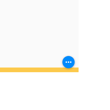
Холбоо барих:
утас:
+976 7777-9196
+976 8020-9196
имэйл:
info@selbe.edu.mn