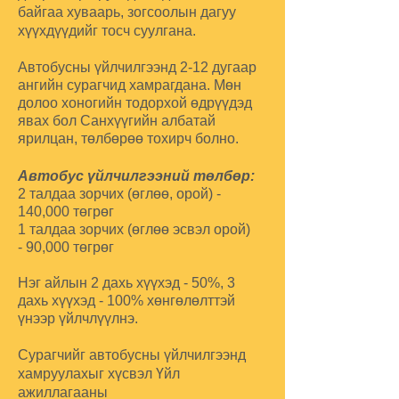
байгаа хуваарь, зогсоолын дагуу
хүүхдүүдийг тосч суулгана.
Автобусны үйлчилгээнд 2-12 дугаар
ангийн сурагчид хамрагдана. Мөн
долоо хоногийн тодорхой өдрүүдэд
явах бол Санхүүгийн албатай
ярилцан, төлбөрөө тохирч болно.
Автобус үйлчилгээний төлбөр:
2 талдаа зорчих (өглөө, орой) -
140,000 төгрөг
1 талдаа зорчих (өглөө эсвэл орой)
- 90,000 төгрөг
Нэг айлын 2 дахь хүүхэд - 50%, 3
дахь хүүхэд - 100% хөнгөлөлттэй
үнээр үйлчлүүлнэ.
Сурагчийг автобусны үйлчилгээнд
хамруулахыг хүсвэл Үйл
ажиллагааны