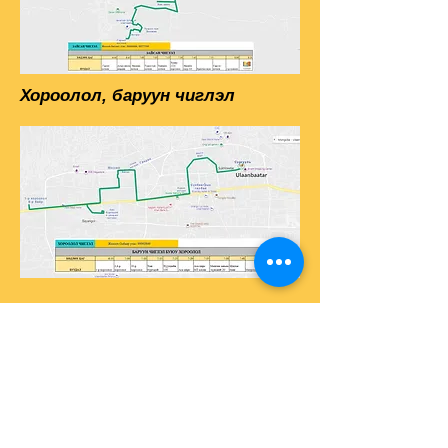
Хороолол, баруун чиглэл
Холбоо барих:
утас:
+976 7777-9196
+976 8020-9196
имэйл:
info@selbe.edu.mn