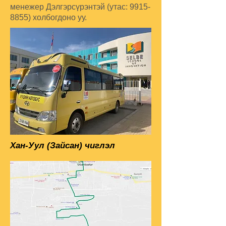
менежер
Дэлгэрсүрэнтэй (утас:
9915-
8855)
холбогдоно уу.
Хан-Уул (Зайсан) чиглэл