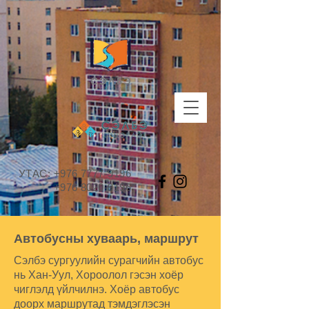
УТАС:
+976 7777-9196
+976 8020-9196
Автобусны хуваарь, маршрут
Сэлбэ сургуулийн сурагчийн автобус
нь Хан-Уул, Хороолол гэсэн хоёр
чиглэлд үйлчилнэ. Хоёр автобус
доорх маршрутад тэмдэглэсэн